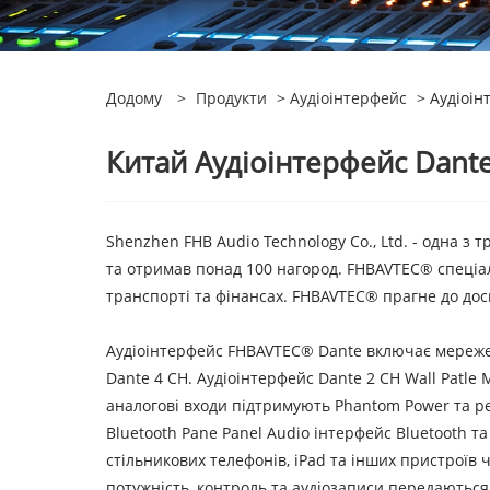
Додому
>
Продукти
>
Аудіоінтерфейс
> Аудіоін
Китай Аудіоінтерфейс Dant
Shenzhen FHB Audio Technology Co., Ltd. - одна з
та отримав понад 100 нагород. FHBAVTEC® спеціалі
транспорті та фінансах. FHBAVTEC® прагне до доско
Аудіоінтерфейс FHBAVTEC® Dante включає мережевий
Dante 4 CH. Аудіоінтерфейс Dante 2 CH Wall Patle 
аналогові входи підтримують Phantom Power та ре
Bluetooth Pane Panel Audio інтерфейс Bluetooth та
стільникових телефонів, iPad та інших пристроїв
потужність, контроль та аудіозаписи передаються