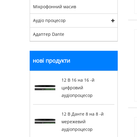
Мікрофонний масив
Аудіо процесор
Адаптер Dante
нові продукти
12 В 16 на 16 -й
цифровий
аудіопроцесор
12 В Данте 8 на 8 -й
мережевий
аудіопроцесор