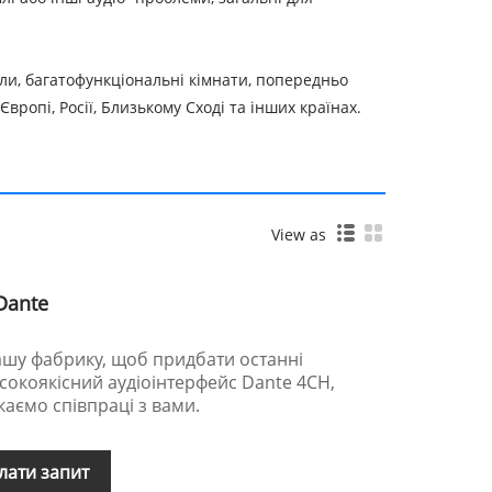
али, багатофункціональні кімнати, попередньо
вропі, Росії, Близькому Сході та інших країнах.
View as
Dante
нашу фабрику, щоб придбати останні
исокоякісний аудіоінтерфейс Dante 4CH,
каємо співпраці з вами.
лати запит