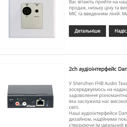
Вас вітають прийти на на
продаж, низьку ціну та ви
MIC та введенням ліній. М
Детальніше
Надіс
2ch аудіоінтерфейс Dan
У Shenzhen FHB Audio Teac
зосереджуємось на наданн
задоволення різноманітни
яка заслужила нас високої
світі.
Наші аудіоінтерфейси Dan
дизайном, надійними пок
створюючи їм ідеальний ви