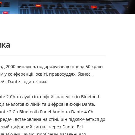
ика
ад 2000 випадків, подорожував до понад 50 країн
 конференції, освіті, правосуддях, бізнесі,
ейс Dante - один з них.
 2 Ch та аудіо інтерфейс панелі стін Bluetooth
оди аналогових ліній та цифрові виходи Dante,
e 2 Ch Bluetooth Panel Audio та Dante 4 Ch
едач, встановлена ​​на стіні. Він підключається до
жевий цифровий сигнал через Dante. Всі
 або інші аудіо -проблеми, загальні для