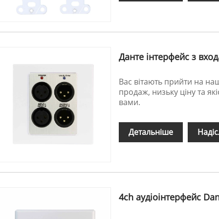
Данте інтерфейс з вход
Вас вітають прийти на н
продаж, низьку ціну та як
вами.
Детальніше
Надіс
4ch аудіоінтерфейс Dant