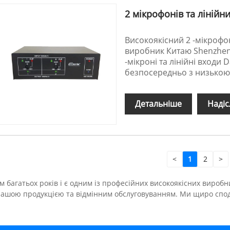
2 мікрофонів та лінійн
Високоякісний 2 -мікрофо
виробник Китаю Shenzhen F
-мікроні та лінійні входи 
безпосередньо з низькою
Детальніше
Надіс
<
1
2
>
багатьох років і є одним із професійних високоякісних виробни
ні нашою продукцією та відмінним обслуговуванням. Ми щиро сп