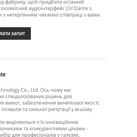
шу фабрику, щоб придбати останній
сокоякісний аудіоінтерфейс CH Dante з
и з нетерпінням чекаємо співпраці з вами.
лати запит
te
hnology Co., Ltd. Ось чому ми
і спеціалізованих рішень для
х вимог, забезпечення виняткової якості,
 похвали та сильної репутації у всьому
te виділяються з їх інноваційним
азниками та конкурентними цінами -
бір для професіоналів у галузях.