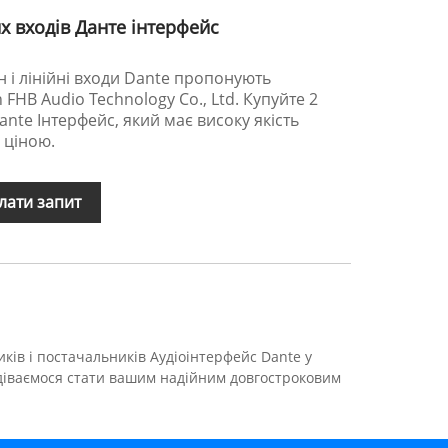
их входів Данте інтерфейс
н і лінійні входи Dante пропонують
HB Audio Technology Co., Ltd. Купуйте 2
Dante Інтерфейс, який має високу якість
 ціною.
лати запит
ків і постачальників Аудіоінтерфейс Dante у
одіваємося стати вашим надійним довгостроковим