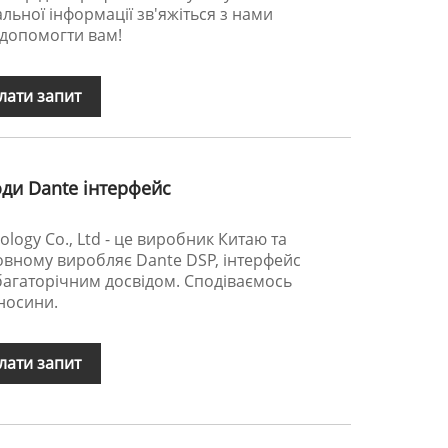
льної інформації зв'яжіться з нами
 допомогти вам!
лати запит
ходи Dante інтерфейс
logy Co., Ltd - це виробник Китаю та
овному виробляє Dante DSP, інтерфейс
 багаторічним досвідом. Сподіваємось
дносини.
лати запит