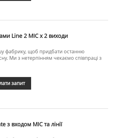
ами Line 2 MIC x 2 виходи
ашу фабрику, щоб придбати останню
існу. Ми з нетерпінням чекаємо співпраці з
лати запит
e з входом MIC та лінії