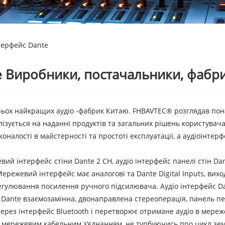
терфейс Dante
e Виробники, постачальники, фабр
 трьох найкращих аудіо -фабрик Китаю. FHBAVTEC® розглядав пон
зується на наданні продуктів та загальних рішень користувачам у
налості в майстерності та простоті експлуатації, а аудіоінтерф
 інтерфейс стіни Dante 2 CH, аудіо інтерфейс панелі стін Dante
Мережевий інтерфейс має аналогові та Dante Digital Inputs, вих
гулювання посилення ручного підсилювача. Аудіо інтерфейс Dant
 Dante взаємозамінна, двонаправлена ​​стереоперація, панель пер
 через інтерфейс Bluetooth і перетворює отримане аудіо в мере
 мережевим кабельним з'єднанням, не турбуючись про цикл землі