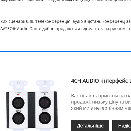
их сценаріїв, як телеконференція, аудіо-відстані, конференц-з
HBAVTEC® Audio Dante добре продаються вдома та за кордоном, в Є
4CH AUDIO -інтерфейс 
Вас вітають приїхати на 
продажі, низьку ціну та в
який ми з нетерпінням че
Детальніше
Надіс