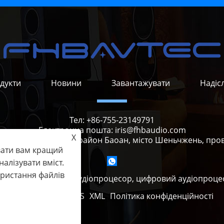
дукти
Новини
Завантажувати
Надіс
Тел:
+86-755-23149791
Електронна пошта:
iris@fhbaudio.com
X
чжу, вулиця Шіяна, район Баоан, місто Шеньчжень, прові
вати вам кращий
налізувати вміст.
ористання файлів
chnology Co., Ltd. - аудіопроцесор, цифровий аудіопроцес
Links
Sitemap
RSS
XML
Політика конфіденційності