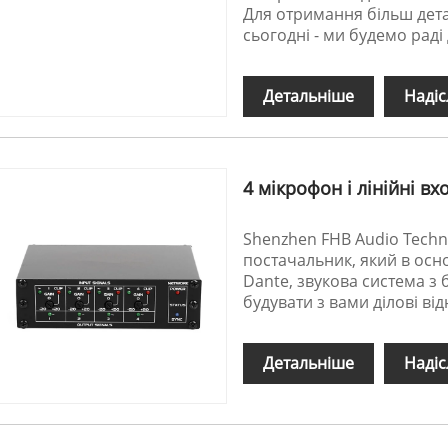
Для отримання більш дета
сьогодні - ми будемо раді
Детальніше
Надіс
4 мікрофон і лінійні в
Shenzhen FHB Audio Techno
постачальник, який в осн
Dante, звукова система з
будувати з вами ділові ві
Детальніше
Надіс