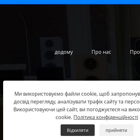
додому
Про нас
Про
Адреса:
Громада Луо
Ми використовуємо файли cookie, щоб запропону
досвід перегляду, аналізувати трафік сайту та персо
Використовуючи цей сайт, ви погоджуєтеся на вик
Copyright © 2023 Shenzhen FHB Audio Te
cookie.
Політика конфіденційності
Відхиляти
прийняти