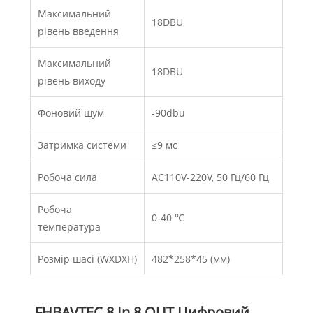
Максимальний
18DBU
рівень введення
Максимальний
18DBU
рівень виходу
Фоновий шум
-90dbu
Затримка системи
≤9 мс
Робоча сила
AC110V-220V, 50 Гц/60 Гц
Робоча
0-40 ℃
температура
Розмір шасі (WXDXH)
482*258*45 (мм)
FHBAVTEC 8 In 8 OUT Цифровий