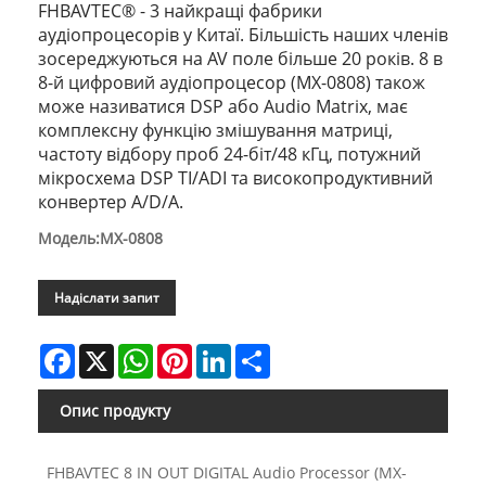
FHBAVTEC® - 3 найкращі фабрики
аудіопроцесорів у Китаї. Більшість наших членів
зосереджуються на AV поле більше 20 років. 8 в
8-й цифровий аудіопроцесор (MX-0808) також
може називатися DSP або Audio Matrix, має
комплексну функцію змішування матриці,
частоту відбору проб 24-біт/48 кГц, потужний
мікросхема DSP TI/ADI та високопродуктивний
конвертер A/D/A.
Модель:MX-0808
Надіслати запит
Facebook
X
WhatsApp
Pinterest
LinkedIn
Share
Опис продукту
FHBAVTEC 8 IN OUT DIGITAL Audio Processor (MX-