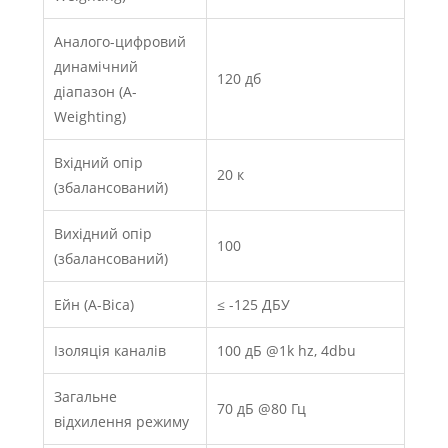
Аналого-цифровий
динамічний
120 дб
діапазон (A-
Weighting)
Вхідний опір
20 к
(збалансований)
Вихідний опір
100
(збалансований)
Ейн (A-Віса)
≤ -125 ДБУ
Ізоляція каналів
100 дБ @1k hz, 4dbu
Загальне
70 дБ @80 Гц
відхилення режиму