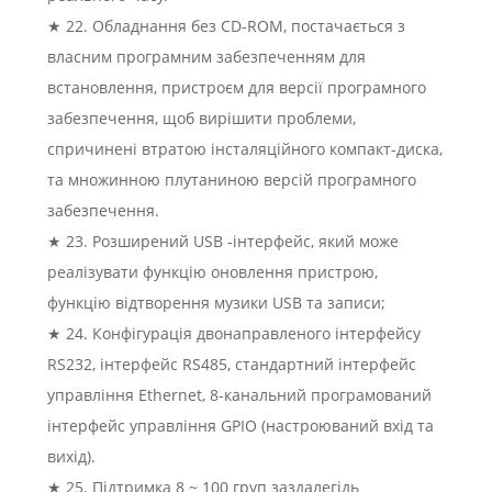
★ 22. Обладнання без CD-ROM, постачається з
власним програмним забезпеченням для
встановлення, пристроєм для версії програмного
забезпечення, щоб вирішити проблеми,
спричинені втратою інсталяційного компакт-диска,
та множинною плутаниною версій програмного
забезпечення.
★ 23. Розширений USB -інтерфейс, який може
реалізувати функцію оновлення пристрою,
функцію відтворення музики USB та записи;
★ 24. Конфігурація двонаправленого інтерфейсу
RS232, інтерфейс RS485, стандартний інтерфейс
управління Ethernet, 8-канальний програмований
інтерфейс управління GPIO (настроюваний вхід та
вихід).
★ 25. Підтримка 8 ~ 100 груп заздалегідь