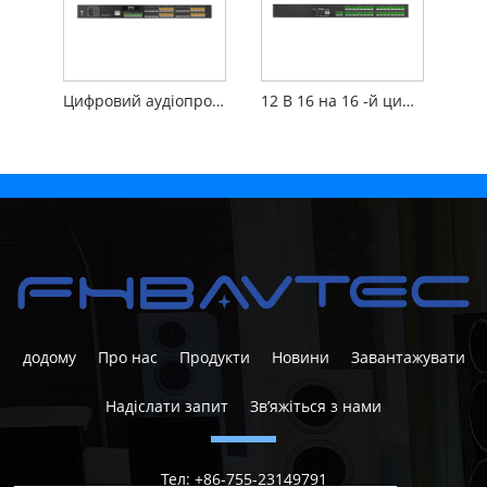
Цифровий аудіопроцесор 16 в 16 з екраном
12 В 16 на 16 -й цифровий аудіопроцесор
додому
Про нас
Продукти
Новини
Завантажувати
Надіслати запит
Зв’яжіться з нами
Тел:
+86-755-23149791