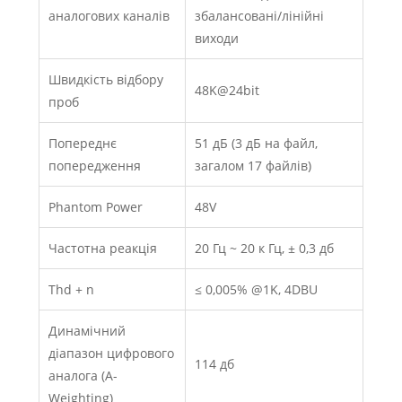
аналогових каналів
збалансовані/лінійні
виходи
Швидкість відбору
48K@24bit
проб
Попереднє
51 дБ (3 дБ на файл,
попередження
загалом 17 файлів)
Phantom Power
48V
Частотна реакція
20 Гц ~ 20 к Гц, ± 0,3 дб
Thd + n
≤ 0,005% @1K, 4DBU
Динамічний
діапазон цифрового
114 дб
аналога (A-
Weighting)